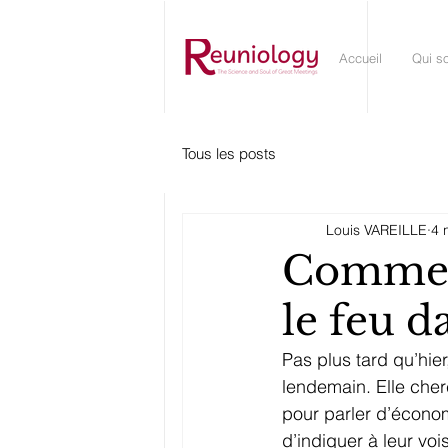
Accueil
Qui s
Tous les posts
Louis VAREILLE
4 
Comment
le feu d
Pas plus tard qu’hier
lendemain. Elle che
pour parler d’économ
d’indiquer à leur voi