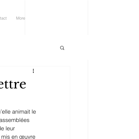
tact
More
ttre
elle animait le 
rassemblées 
e leur 
ir mis en œuvre 