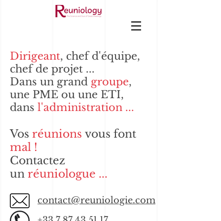
Dirigeant
, chef d'équipe,
chef de projet ...
Dans un grand
groupe
,
une PME ou une ETI,
dans
l'administration ...
Vos
réunions
vous font
mal !
Contactez
un
réuniologue ...
contact@reuniologie.com
+33 7 87 43 51 17